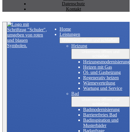
Datenschutz
Kontakt
Zurück nach oben
Home
Leistungen
Untermenü öffnen und schließen
Heizung
Untermenü öffnen und
schließen
Heizungsmodernisierung
Heizen mit Gas
Öl- und Gasheizung
Regenerativ heizen
Wärmeverteilung
Wartung und Service
Bad
Untermenü öffnen und
schließen
Badmodernisierung
Barrierefreies Bad
Badinspiration und
Musterbäder
Badanfrage