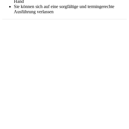
Hand
Sie können sich auf eine sorgfältige und termingerechte
Ausführung verlassen
Ihr Rundum-sorglos-Paket von
Jürgen und Sven Schuler GbR
Bei der zentralen Wohnraumlüftung ist wichtig, dass die
Anlage richtig dimensioniert ist. Wenn sie dazu noch den
Vorgaben der DIN 1946-6 entspricht, können Sie
Fördermittel beantragen. Wir analysieren Ihre Immobilie, um
festzustellen, ob Sie eine entsprechende Anlage betreiben
können, berechnen Ihre benötigte Luftmenge, helfen Ihnen
beim Antrag auf Förderung und bestellen und installieren
alle Komponenten.